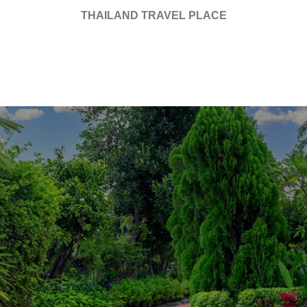
THAILAND TRAVEL PLACE
สัมผัสความสะดวกสบาย
และความอบอุ่นที่แท้จริง
โรงแรมบางกอกรามาเพรส (บ้านสิริ) สะอาด เงียบ สงบ
คล้ายบ้านพักตากอากาศท่ามกลางมวลหมู่พรรณไม้หอม
ไทย ตั้งอยู่กรุงเทพฯ ฝั่งตะวันออก ระยะจากสนามบิน
นานาชาติสุวรรณภูมิเพียง 14 กิโลเมตร ใช้เวลา