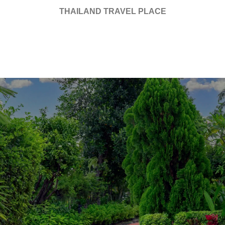
THAILAND TRAVEL PLACE
สัมผัสความสะดวกสบาย
และความอบอุ่นที่แท้จริง
โรงแรมบางกอกรามาเพรส (บ้านสิริ) สะอาด เงียบ สงบ
คล้ายบ้านพักตากอากาศท่ามกลางมวลหมู่พรรณไม้หอม
ไทย ตั้งอยู่กรุงเทพฯ ฝั่งตะวันออก ระยะจากสนามบิน
นานาชาติสุวรรณภูมิเพียง 14 กิโลเมตร ใช้เวลา