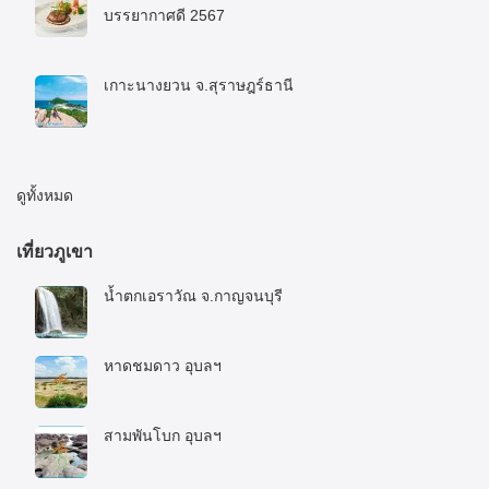
บรรยากาศดี 2567
10 มกราคม 2024
เกาะนางยวน จ.สุราษฎร์ธานี
8 มิถุนายน 2023
ดูทั้งหมด
เที่ยวภูเขา
น้ำตกเอราวัณ จ.กาญจนบุรี
27 พฤศจิกายน 2022
หาดชมดาว อุบลฯ
20 กรกฎาคม 2020
สามพันโบก อุบลฯ
20 กรกฎาคม 2020