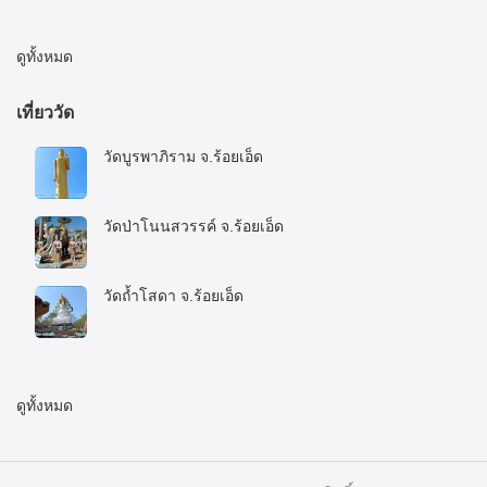
ดูทั้งหมด
เที่ยววัด
วัดบูรพาภิราม จ.ร้อยเอ็ด
16 มกราคม 2023
วัดป่าโนนสวรรค์ จ.ร้อยเอ็ด
16 มกราคม 2023
วัดถ้ำโสดา จ.ร้อยเอ็ด
16 มกราคม 2023
ดูทั้งหมด