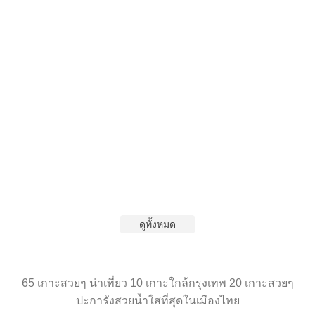
เกาะราวี จ.สตูล
ดูทั้งหมด
65 เกาะสวยๆ น่าเที่ยว 10 เกาะใกล้กรุงเทพ 20 เกาะสวยๆ
ปะการังสวยน้ำใสที่สุดในเมืองไทย