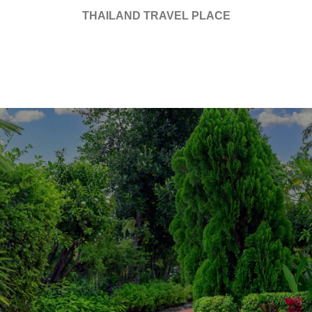
THAILAND TRAVEL PLACE
สัมผัสความสะดวกสบาย
และความอบอุ่นที่แท้จริง
โรงแรมบางกอกรามาเพรส (บ้านสิริ) สะอาด เงียบ สงบ
คล้ายบ้านพักตากอากาศท่ามกลางมวลหมู่พรรณไม้หอม
ไทย ตั้งอยู่กรุงเทพฯ ฝั่งตะวันออก ระยะจากสนามบิน
นานาชาติสุวรรณภูมิเพียง 14 กิโลเมตร ใช้เวลา